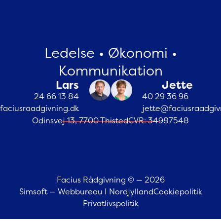
Ledelse • Økonomi •
Kommunikation
Lars
Jette
24 66 13 84
40 29 36 96
faciusraadgivning.dk
jette@faciusraadgiv
Odinsvej 13, 7700 Thisted
CVR: 34987548
Facius Rådgivning © — 2026
Simsoft — Webbureau I Nordjylland
Cookiepolitik
Privatlivspolitik